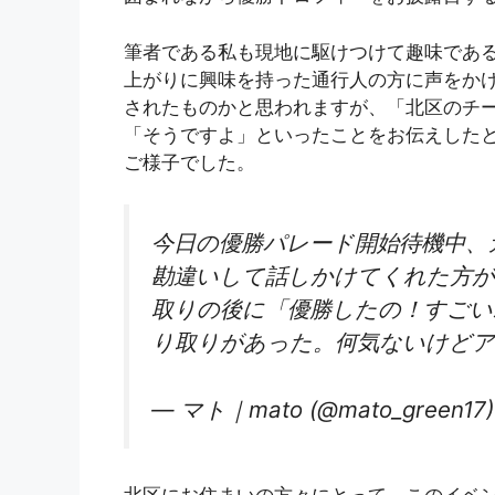
筆者である私も現地に駆けつけて趣味であ
上がりに興味を持った通行人の方に声をか
されたものかと思われますが、「北区のチ
「そうですよ」といったことをお伝えした
ご様子でした。
今日の優勝パレード開始待機中、
勘違いして話しかけてくれた方が
取りの後に「優勝したの！すごい
り取りがあった。何気ないけど
— マト｜mato (@mato_green17