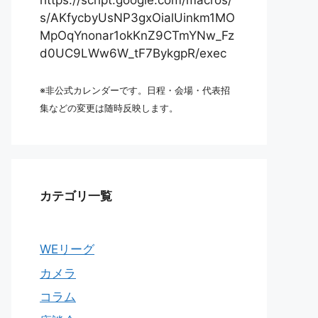
https://script.google.com/macros/
s/AKfycbyUsNP3gxOialUinkm1MO
MpOqYnonar1okKnZ9CTmYNw_Fz
d0UC9LWw6W_tF7BykgpR/exec
※非公式カレンダーです。日程・会場・代表招
集などの変更は随時反映します。
カテゴリ一覧
WEリーグ
カメラ
コラム