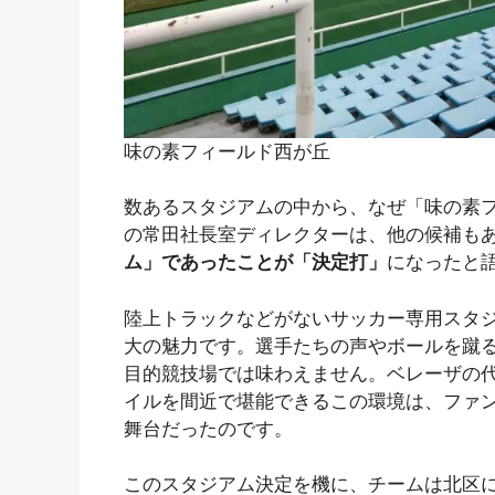
味の素フィールド西が丘
数あるスタジアムの中から、なぜ「味の素
の常田社長室ディレクターは、他の候補も
ム」であったことが「決定打」
になったと
陸上トラックなどがないサッカー専用スタ
大の魅力です。選手たちの声やボールを蹴
目的競技場では味わえません。ベレーザの
イルを間近で堪能できるこの環境は、ファ
舞台だったのです。
このスタジアム決定を機に、チームは北区