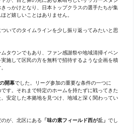
ントが、目と鼻の先にある素晴らしいサッカースタジ
ぶきっかけとなり、日本トップクラスの選手たちが集
れほど嬉しいことはありません。
についてのタイムラインを少し振り返ってみたいと思
ームタウンでもあり、ファン感謝祭や地域清掃イベン
を実施して区民の方を無料で招待するような企画を積
す。
グの開幕
でした。リーグ参加の重要な条件の一つに
のです。それまで特定のホームを持たずに戦ってきた
た。安定した本拠地を見つけ、地域と深く関わってい
だのが、北区にある
「味の素フィールド西が丘」
でし