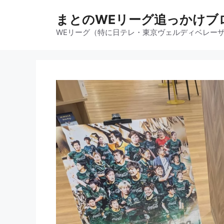
コ
まとのWEリーグ追っかけブ
ン
テ
WEリーグ（特に日テレ・東京ヴェルディベレー
ン
ツ
へ
ス
キ
ッ
プ