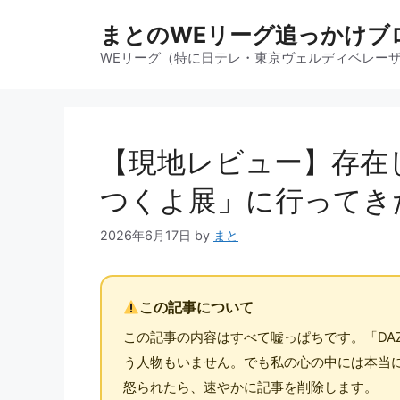
コ
まとのWEリーグ追っかけブ
ン
テ
WEリーグ（特に日テレ・東京ヴェルディベレー
ン
ツ
へ
ス
【現地レビュー】存在
キ
ッ
つくよ展」に行ってき
プ
2026年6月17日
by
まと
この記事について
この記事の内容はすべて嘘っぱちです。「DA
う人物もいません。でも私の心の中には本当に
怒られたら、速やかに記事を削除します。