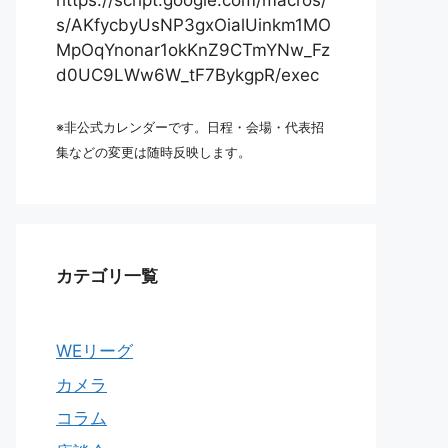
https://script.google.com/macros/
s/AKfycbyUsNP3gxOialUinkm1MO
MpOqYnonar1okKnZ9CTmYNw_Fz
d0UC9LWw6W_tF7BykgpR/exec
※非公式カレンダーです。日程・会場・代表招
集などの変更は随時反映します。
カテゴリ一覧
WEリーグ
カメラ
コラム