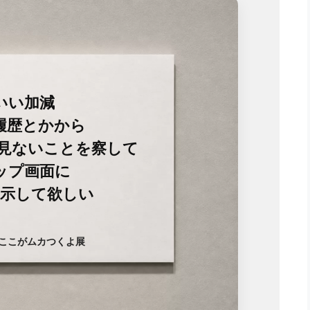
いい加減
履歴とかから
か見ないことを察して
ップ画面に
示して欲しい
のここがムカつくよ展