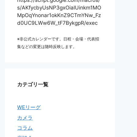
https://script.google.com/macros/
s/AKfycbyUsNP3gxOialUinkm1MO
MpOqYnonar1okKnZ9CTmYNw_Fz
d0UC9LWw6W_tF7BykgpR/exec
※非公式カレンダーです。日程・会場・代表招
集などの変更は随時反映します。
カテゴリ一覧
WEリーグ
カメラ
コラム