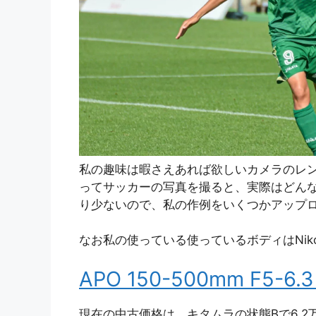
私の趣味は暇さえあれば欲しいカメラのレ
ってサッカーの写真を撮ると、実際はどん
り少ないので、私の作例をいくつかアップ
なお私の使っている使っているボディはNikon
APO 150-500mm F5-6.
現在の中古価格は、キタムラの状態Bで6.2