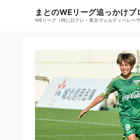
コ
まとのWEリーグ追っかけブ
ン
テ
WEリーグ（特に日テレ・東京ヴェルディベレー
ン
ツ
へ
ス
キ
ッ
プ