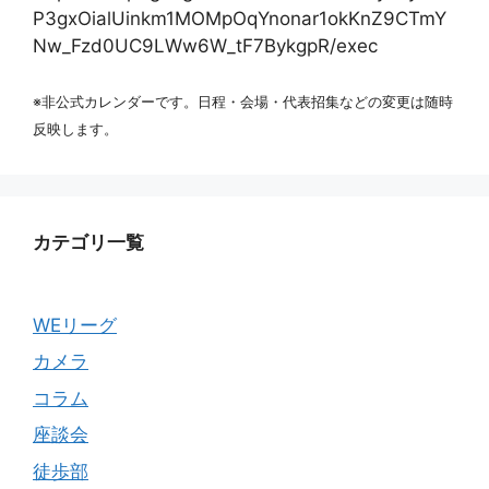
P3gxOialUinkm1MOMpOqYnonar1okKnZ9CTmY
Nw_Fzd0UC9LWw6W_tF7BykgpR/exec
※非公式カレンダーです。日程・会場・代表招集などの変更は随時
反映します。
カテゴリ一覧
WEリーグ
カメラ
コラム
座談会
徒歩部