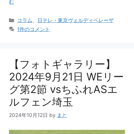
む
カ
コラム
、
日テレ・東京ヴェルディベレーザ
テ
1件のコメント
ゴ
リ
ー
【フォトギャラリー】
2024年9月21日 WEリー
グ第2節 vsちふれASエ
ルフェン埼玉
2024年10月12日
by
まと