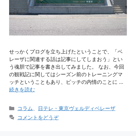
せっかくブログを立ち上げたということで、「ベ
レーザに関連する話は記事にしてしまおう」とい
う魂胆で記事を書き出してみました。 なお、今回
の観戦記に関してはシーズン前のトレーニングマ
ッチということもあり、ピッチの内情のことに …
続きを読む
カ
コラム
、
日テレ・東京ヴェルディベレーザ
テ
コメントをどうぞ
ゴ
リ