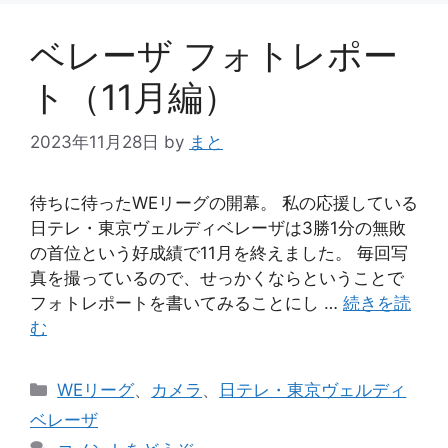
ー
ベレーザ フォトレポー
ト（11月編）
2023年11月28日
by
まと
待ちに待ったWEリーグの開幕。 私の応援している
日テレ・東京ヴェルディベレーザは3勝1分の無敗
の首位という好成績で11月を終えました。 毎回写
真を撮っているので、せっかくならということで
フォトレポートを書いてみることにし …
続きを読
む
カ
WEリーグ
、
カメラ
、
日テレ・東京ヴェルディ
テ
ベレーザ
ゴ