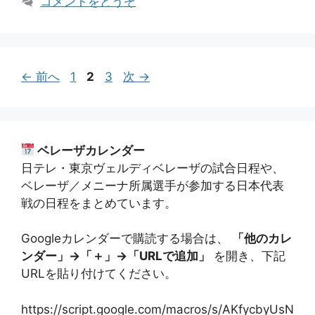
コメントをどうぞ
リ
ー
ペ
ペ
ペ
←
前へ
1
2
3
次
→
ー
ー
ー
ジ
ジ
ジ
ベレーザカレンダー
日テレ・東京ヴェルディベレーザの試合日程や、
ベレーザ／メニーナ所属選手が参加する日本代表
戦の日程をまとめています。
Googleカレンダーで購読する場合は、
「他のカレ
ンダー」→「＋」→「URLで追加」
を開き、下記
URLを貼り付けてください。
https://script.google.com/macros/s/AKfycbyUsN