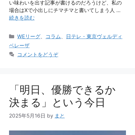
い味わいを出す記事が書けるのだろうけど、私の
場合はXで小出しにチマチマと書いてしまう人 …
続きを読む
カ
WEリーグ
、
コラム
、
日テレ・東京ヴェルディ
テ
ベレーザ
ゴ
コメントをどうぞ
リ
ー
「明日、優勝できるか
決まる」という今日
2025年5月16日
by
まと