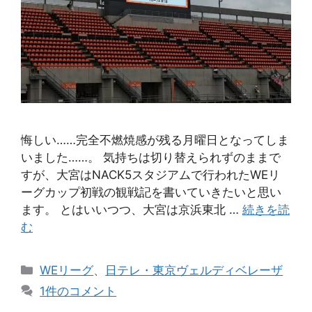
悔しい……完全不燃焼感が残る月曜日となってしま
いました……。 気持ちは切り替えられずのままで
すが、大宮はNACK5スタジアムで行われたWEリ
ーグカップ初戦の観戦記を書いていきたいと思い
ます。 とはいいつつ、大宮は京浜東北 …
続きを読
む
カ
WEリーグ
、
日テレ・東京ヴェルディベレーザ
テ
1件のコメント
ゴ