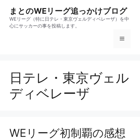
コ
まとのWEリーグ追っかけブログ
ン
テ
WEリーグ（特に日テレ・東京ヴェルディベレーザ）を中
心にサッカーの事を投稿します。
ン
ツ
メ
へ
ス
ニ
キ
ッ
日テレ・東京ヴェル
プ
ュ
ディベレーザ
ー
WEリーグ初制覇の感想