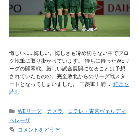
悔しい……悔しい。悔しさも冷め切らない中でブロ
グ執筆に取り掛かっています。 待ちに待ったWEリ
ーグの開幕戦。厳しい試合展開になることは予想
されていたものの、完全敗北からのリーグ戦スタ
ートとなってしまいました。 三菱重工浦 …
続きを
読む
カ
WEリーグ
、
カメラ
、
日テレ・東京ヴェルディ
テ
ベレーザ
ゴ
コメントをどうぞ
リ