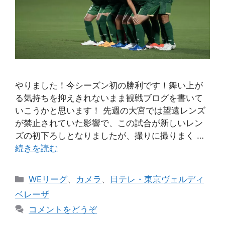
やりました！今シーズン初の勝利です！舞い上が
る気持ちを抑えきれないまま観戦ブログを書いて
いこうかと思います！ 先週の大宮では望遠レンズ
が禁止されていた影響で、この試合が新しいレン
ズの初下ろしとなりましたが、撮りに撮りまく …
続きを読む
カ
WEリーグ
、
カメラ
、
日テレ・東京ヴェルディ
テ
ベレーザ
ゴ
コメントをどうぞ
リ