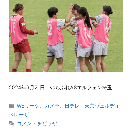
2024年9月21日 vsちふれASエルフェン埼玉
カ
WEリーグ
、
カメラ
、
日テレ・東京ヴェルディ
テ
ベレーザ
ゴ
コメントをどうぞ
リ